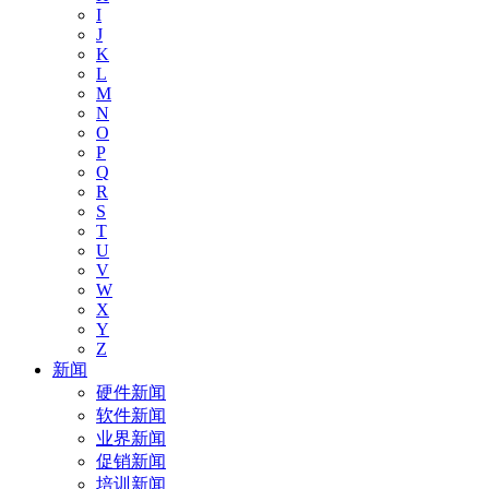
I
J
K
L
M
N
O
P
Q
R
S
T
U
V
W
X
Y
Z
新闻
硬件新闻
软件新闻
业界新闻
促销新闻
培训新闻