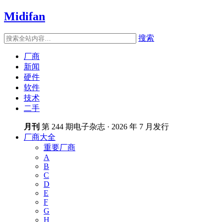
Midifan
搜索
厂商
新闻
硬件
软件
技术
二手
月刊
第 244 期电子杂志 · 2026 年 7 月发行
厂商大全
重要厂商
A
B
C
D
E
F
G
H