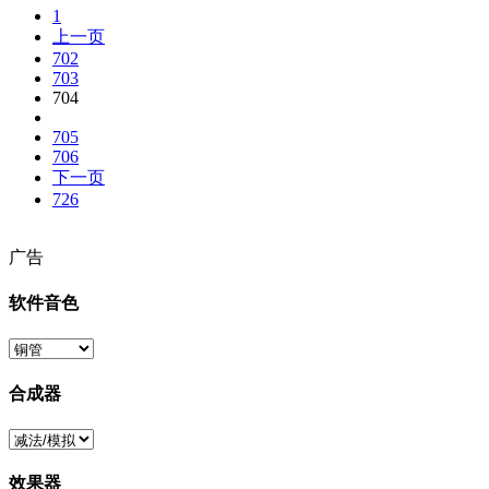
1
上一页
702
703
704
705
706
下一页
726
广告
软件音色
合成器
效果器