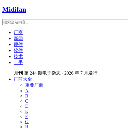
Midifan
厂商
新闻
硬件
软件
技术
二手
月刊
第 244 期电子杂志 · 2026 年 7 月发行
厂商大全
重要厂商
A
B
C
D
E
F
G
H