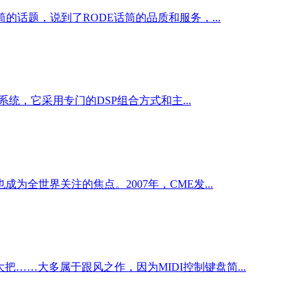
话题，说到了RODE话筒的品质和服务，...
的系统，它采用专门的DSP组合方式和主...
成为全世界关注的焦点。2007年，CME发...
org一大把……大多属于跟风之作，因为MIDI控制键盘简...