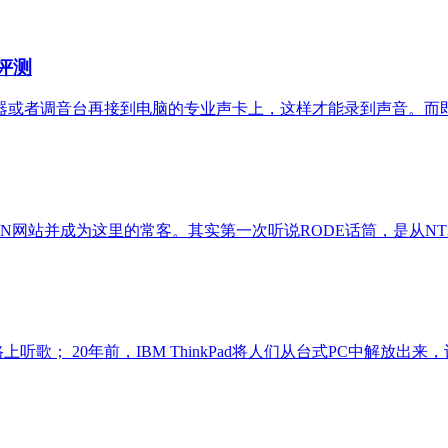
评测
或者调音台再接到电脑的专业声卡上，这样才能录到声音。而即使
N网站并成为这里的常客。其实第一次听说RODE话筒，是从NT3
听歌； 20年前，IBM ThinkPad将人们从台式PC中解放出来，