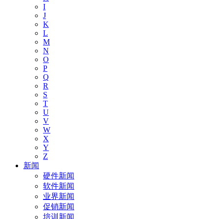
I
J
K
L
M
N
O
P
Q
R
S
T
U
V
W
X
Y
Z
新闻
硬件新闻
软件新闻
业界新闻
促销新闻
培训新闻