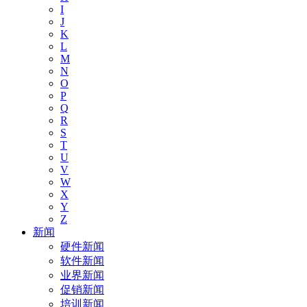
I
J
K
L
M
N
O
P
Q
R
S
T
U
V
W
X
Y
Z
新闻
硬件新闻
软件新闻
业界新闻
促销新闻
培训新闻