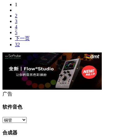
1
2
3
4
5
下一页
32
广告
软件音色
合成器