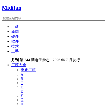
Midifan
厂商
新闻
硬件
软件
技术
二手
月刊
第 244 期电子杂志 · 2026 年 7 月发行
厂商大全
重要厂商
A
B
C
D
E
F
G
H