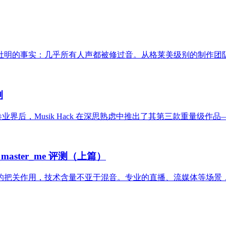
：几乎所有人声都被修过音。从格莱美级别的制作团队到卧室音乐人，Pi
测
席卷业界后，Musik Hack 在深思熟虑中推出了其第三款重量级作品—
ter_me 评测（上篇）
把关作用，技术含量不亚于混音。专业的直播、流媒体等场景，为