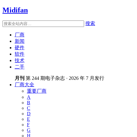
Midifan
搜索
厂商
新闻
硬件
软件
技术
二手
月刊
第 244 期电子杂志 · 2026 年 7 月发行
厂商大全
重要厂商
A
B
C
D
E
F
G
H