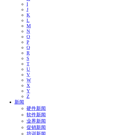
I
J
K
L
M
N
O
P
Q
R
S
T
U
V
W
X
Y
Z
新闻
硬件新闻
软件新闻
业界新闻
促销新闻
培训新闻