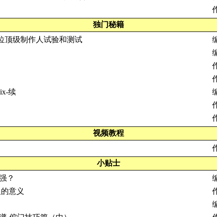
独门秘籍
 位顶级制作人试验和测试
ix-续
编
视频教程
小贴士
多强？
乐人的意义