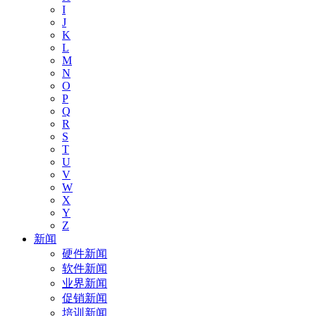
I
J
K
L
M
N
O
P
Q
R
S
T
U
V
W
X
Y
Z
新闻
硬件新闻
软件新闻
业界新闻
促销新闻
培训新闻