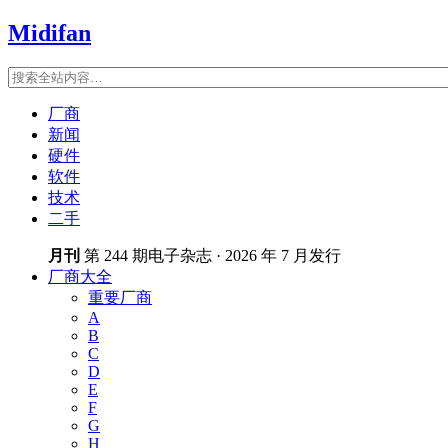
Midifan
厂商
新闻
硬件
软件
技术
二手
月刊
第 244 期电子杂志 · 2026 年 7 月发行
厂商大全
重要厂商
A
B
C
D
E
F
G
H