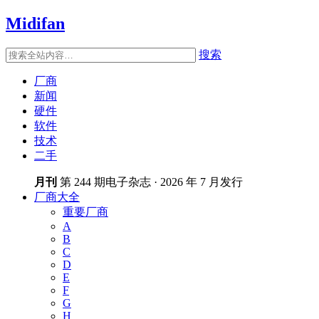
Midifan
搜索
厂商
新闻
硬件
软件
技术
二手
月刊
第 244 期电子杂志 · 2026 年 7 月发行
厂商大全
重要厂商
A
B
C
D
E
F
G
H