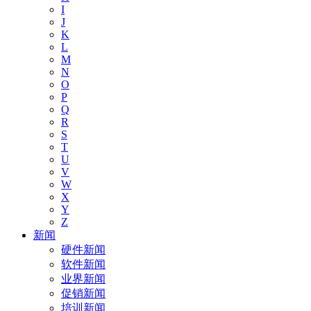
I
J
K
L
M
N
O
P
Q
R
S
T
U
V
W
X
Y
Z
新闻
硬件新闻
软件新闻
业界新闻
促销新闻
培训新闻