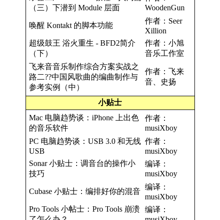
（三）下潜到 Module 层面
WoodenGun
作者：Seer
唤醒 Kontakt 的脚本功能
Xillion
超级鼓王 浴火重生 - BFD2简介
作者：小旭
（下）
音乐工作室
飞来音音乐制作综合方案实战之
作者：飞来
路二??中国风歌曲的编曲制作与
音、史扬
参考实例（中）
小贴士
Mac 电脑趋势谈：iPhone 上出色
作者：
的音乐软件
musiXboy
PC 电脑趋势谈：USB 3.0 和无线
作者：
USB
musiXboy
Sonar 小贴士：调音台的操作小
编译：
技巧
musiXboy
编译：
Cubase 小贴士：编排好你的混音
musiXboy
Pro Tools 小帖士：Pro Tools 崩溃
编译：
了怎么办？
musiXboy