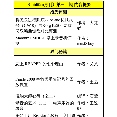
《midifan月刊》第三十期 内容提要
抢先评测
将民乐进行到底??Roland长城八
作者：大觉
号（GW-8）与Korg Pa500 两款
者
民乐编曲键盘对比评测
Marantz PMD620 掌上录音机评
作者：
测
musiXboy
独门秘籍
恋上 REAPER 的七个理由
作者：又又
Finale 2008 字符类重复记号的回
作者：王晶
放设置
混响大师心得（之二）
编译：石莹
录音的艺术（九）：电声乐器的
作者：王逸
录音
驰
乐器工厂 Reaktor 5 教程：入门篇
作者：