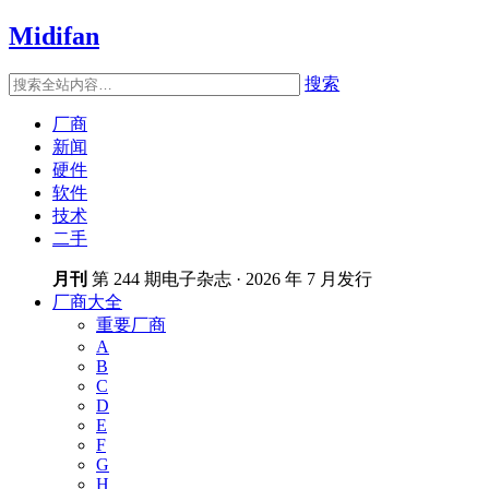
Midifan
搜索
厂商
新闻
硬件
软件
技术
二手
月刊
第 244 期电子杂志 · 2026 年 7 月发行
厂商大全
重要厂商
A
B
C
D
E
F
G
H