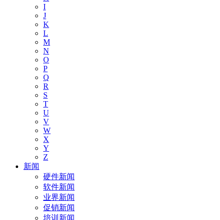
I
J
K
L
M
N
O
P
Q
R
S
T
U
V
W
X
Y
Z
新闻
硬件新闻
软件新闻
业界新闻
促销新闻
培训新闻