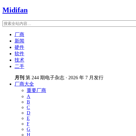
Midifan
厂商
新闻
硬件
软件
技术
二手
月刊
第 244 期电子杂志 · 2026 年 7 月发行
厂商大全
重要厂商
A
B
C
D
E
F
G
H