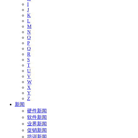
I
J
K
L
M
N
O
P
Q
R
S
T
U
V
W
X
Y
Z
新闻
硬件新闻
软件新闻
业界新闻
促销新闻
培训新闻