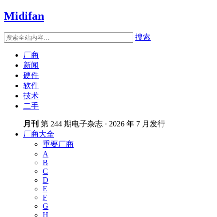
Midifan
搜索
厂商
新闻
硬件
软件
技术
二手
月刊
第 244 期电子杂志 · 2026 年 7 月发行
厂商大全
重要厂商
A
B
C
D
E
F
G
H