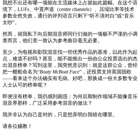
我想不出还有哪一项能在主流媒体上占据如此篇幅。在这个语
境下，LUFs、中置声道（centre channels）、压缩比率等技术
参数全然失效，通行的评判语言只剩下“听不清对白”或“音乐
太吵”。
然而，就我私下向后期混音师同行们做的一项极不严谨的小调
查而言，他们竟一致认为参考曲目毫无必要。
至少，为电视和影院混音找一些优秀作品的基准，以此作为起
点，难道不好吗？甚至，能不能推出一份由公众投票选出的杰
出混音榜单？写到这里，我突然意识到：就是这群公众，曾经
把一艘船命名为“
Boaty McBoat Face
”，还投票支持英国脱欧
——看来这个办法确实有毛病。好吧，那换成一份大多数专业
人士认可的榜单呢？
即便没有榜单，我仍感到困惑：为何后期制作领域不能像音乐
混音界那样，广泛采用参考混音的做法？
我并非认为自己是对的，只是想弄明白我错在哪里。
请各位赐教！