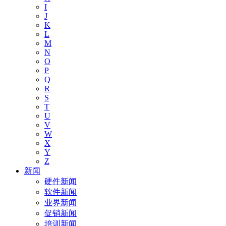
I
J
K
L
M
N
O
P
Q
R
S
T
U
V
W
X
Y
Z
新闻
硬件新闻
软件新闻
业界新闻
促销新闻
培训新闻