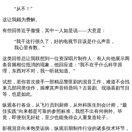
“从不！”
这让我颇为费解。
有些回答近乎傲慢，其中一人如是说——大意是：
“我干这行很久了，好的电视节目该是什么声音，
我心里有数。”
这类回答总让我联想到一位资深唱片制作人：有人向他展示两
条音频相位抵消的现象，他回应道：“我不在乎什么科学原
理，东西对不对，我一听就知道。”
试想，若你首次接手一部精品警匪剧的混音工作，难道不会找
来几部同类佳作，揣摩其声音特质吗？古装剧、现场喜剧节目
等，也是如此。
纵观各行各业，从飞行员到厨师，从外科医生到会计师，“最
佳实践”向来都是可靠的参照标准，我想不出有何例外。毕
竟，即便别无好处，至少也能免得众人重复造轮子。
影视混音向来饱受诟病，纵观后期制作行业的诸多技术环节，