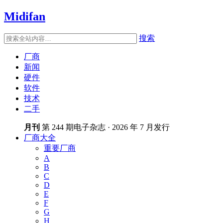
Midifan
搜索
厂商
新闻
硬件
软件
技术
二手
月刊
第 244 期电子杂志 · 2026 年 7 月发行
厂商大全
重要厂商
A
B
C
D
E
F
G
H