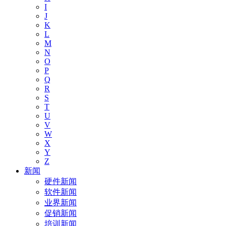
I
J
K
L
M
N
O
P
Q
R
S
T
U
V
W
X
Y
Z
新闻
硬件新闻
软件新闻
业界新闻
促销新闻
培训新闻