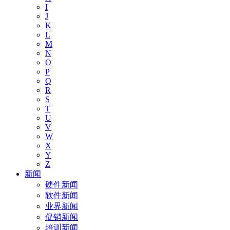
I
J
K
L
M
N
O
P
Q
R
S
T
U
V
W
X
Y
Z
新闻
硬件新闻
软件新闻
业界新闻
促销新闻
培训新闻