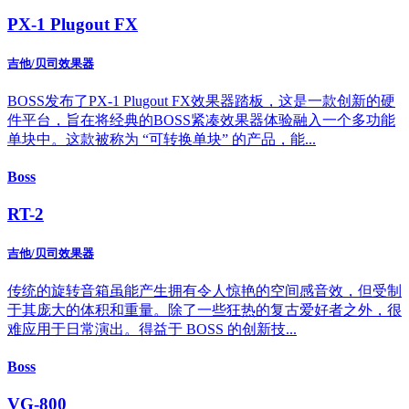
PX-1 Plugout FX
吉他/贝司效果器
BOSS发布了PX-1 Plugout FX效果器踏板，这是一款创新的硬
件平台，旨在将经典的BOSS紧凑效果器体验融入一个多功能
单块中。这款被称为 “可转换单块” 的产品，能...
Boss
RT-2
吉他/贝司效果器
传统的旋转音箱虽能产生拥有令人惊艳的空间感音效，但受制
于其庞大的体积和重量。除了一些狂热的复古爱好者之外，很
难应用于日常演出。得益于 BOSS 的创新技...
Boss
VG-800