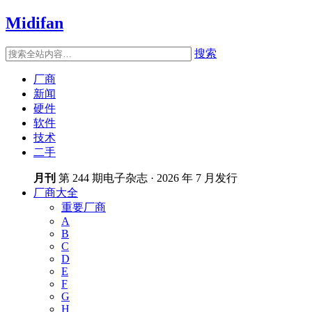
Midifan
搜索
厂商
新闻
硬件
软件
技术
二手
月刊
第 244 期电子杂志 · 2026 年 7 月发行
厂商大全
重要厂商
A
B
C
D
E
F
G
H