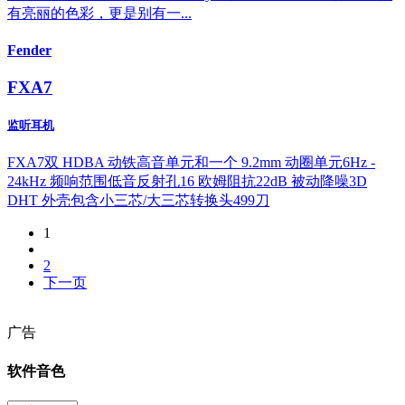
有亮丽的色彩，更是别有一...
Fender
FXA7
监听耳机
FXA7双 HDBA 动铁高音单元和一个 9.2mm 动圈单元6Hz -
24kHz 频响范围低音反射孔16 欧姆阻抗22dB 被动降噪3D
DHT 外壳包含小三芯/大三芯转换头499刀
1
2
下一页
广告
软件音色