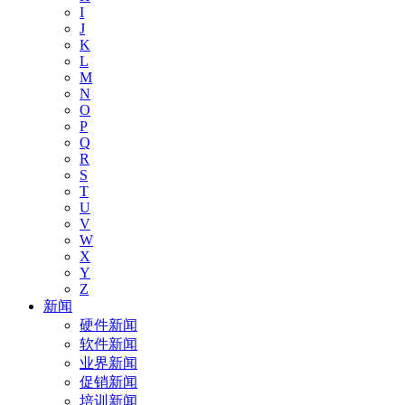
I
J
K
L
M
N
O
P
Q
R
S
T
U
V
W
X
Y
Z
新闻
硬件新闻
软件新闻
业界新闻
促销新闻
培训新闻