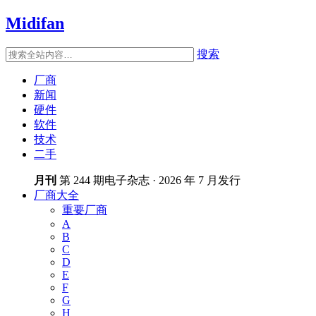
Midifan
搜索
厂商
新闻
硬件
软件
技术
二手
月刊
第 244 期电子杂志 · 2026 年 7 月发行
厂商大全
重要厂商
A
B
C
D
E
F
G
H