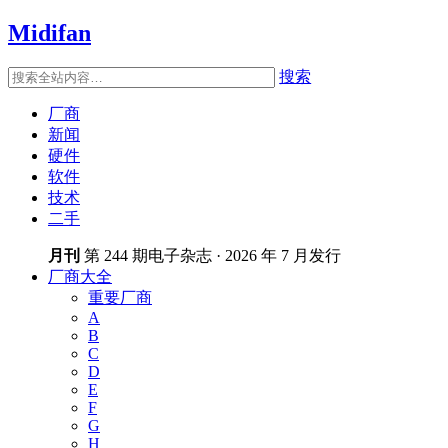
Midifan
搜索
厂商
新闻
硬件
软件
技术
二手
月刊
第 244 期电子杂志 · 2026 年 7 月发行
厂商大全
重要厂商
A
B
C
D
E
F
G
H