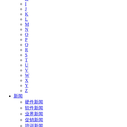
I
J
K
L
M
N
O
P
Q
R
S
T
U
V
W
X
Y
Z
新闻
硬件新闻
软件新闻
业界新闻
促销新闻
培训新闻