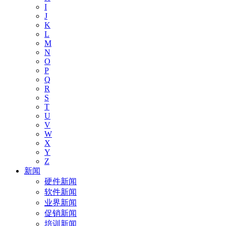
I
J
K
L
M
N
O
P
Q
R
S
T
U
V
W
X
Y
Z
新闻
硬件新闻
软件新闻
业界新闻
促销新闻
培训新闻