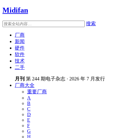
Midifan
搜索
厂商
新闻
硬件
软件
技术
二手
月刊
第 244 期电子杂志 · 2026 年 7 月发行
厂商大全
重要厂商
A
B
C
D
E
F
G
H