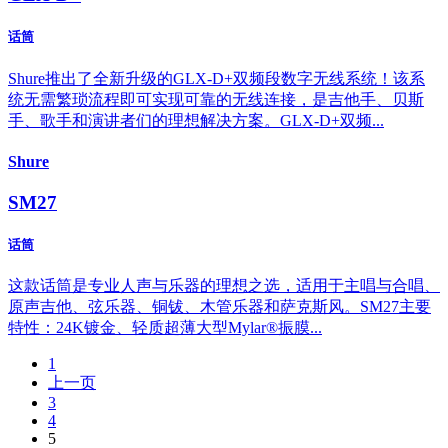
话筒
Shure推出了全新升级的GLX-D+双频段数字无线系统！该系
统无需繁琐流程即可实现可靠的无线连接，是吉他手、贝斯
手、歌手和演讲者们的理想解决方案。GLX-D+双频...
Shure
SM27
话筒
这款话筒是专业人声与乐器的理想之选，适用于主唱与合唱、
原声吉他、弦乐器、铜钹、木管乐器和萨克斯风。SM27主要
特性：24K镀金、轻质超薄大型Mylar®振膜...
1
上一页
3
4
5