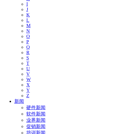
I
J
K
L
M
N
O
P
Q
R
S
T
U
V
W
X
Y
Z
新闻
硬件新闻
软件新闻
业界新闻
促销新闻
培训新闻