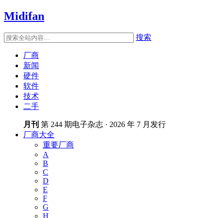
Midifan
搜索
厂商
新闻
硬件
软件
技术
二手
月刊
第 244 期电子杂志 · 2026 年 7 月发行
厂商大全
重要厂商
A
B
C
D
E
F
G
H