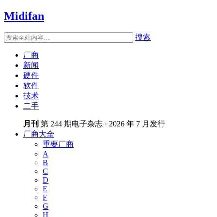
Midifan
搜索
厂商
新闻
硬件
软件
技术
二手
月刊
第 244 期电子杂志 · 2026 年 7 月发行
厂商大全
重要厂商
A
B
C
D
E
F
G
H