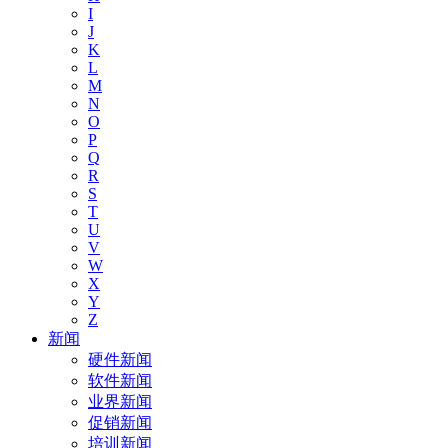
I
J
K
L
M
N
O
P
Q
R
S
T
U
V
W
X
Y
Z
新闻
硬件新闻
软件新闻
业界新闻
促销新闻
培训新闻