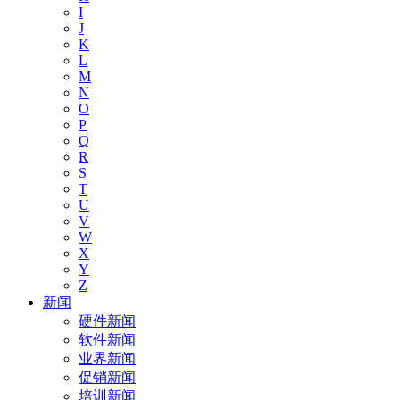
I
J
K
L
M
N
O
P
Q
R
S
T
U
V
W
X
Y
Z
新闻
硬件新闻
软件新闻
业界新闻
促销新闻
培训新闻