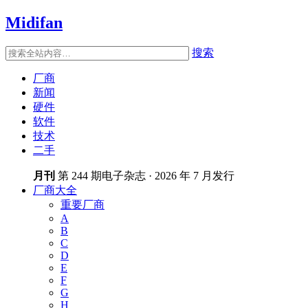
Midifan
搜索
厂商
新闻
硬件
软件
技术
二手
月刊
第 244 期电子杂志 · 2026 年 7 月发行
厂商大全
重要厂商
A
B
C
D
E
F
G
H