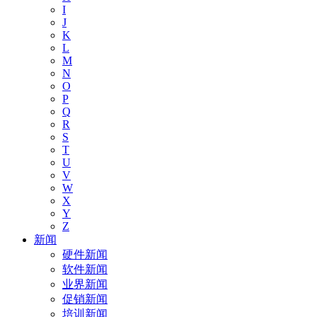
I
J
K
L
M
N
O
P
Q
R
S
T
U
V
W
X
Y
Z
新闻
硬件新闻
软件新闻
业界新闻
促销新闻
培训新闻