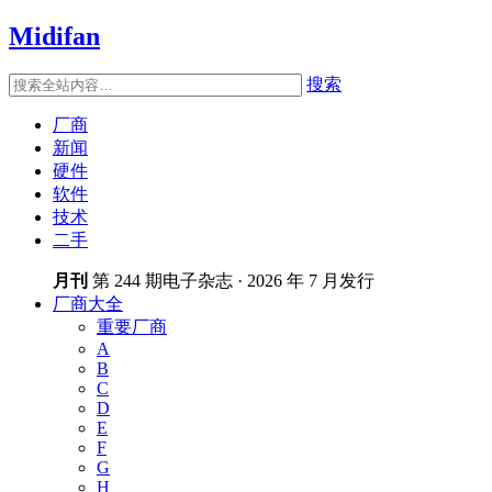
Midifan
搜索
厂商
新闻
硬件
软件
技术
二手
月刊
第 244 期电子杂志 · 2026 年 7 月发行
厂商大全
重要厂商
A
B
C
D
E
F
G
H