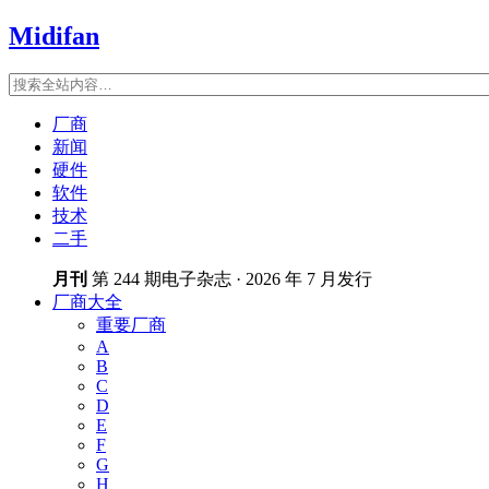
Midifan
厂商
新闻
硬件
软件
技术
二手
月刊
第 244 期电子杂志 · 2026 年 7 月发行
厂商大全
重要厂商
A
B
C
D
E
F
G
H