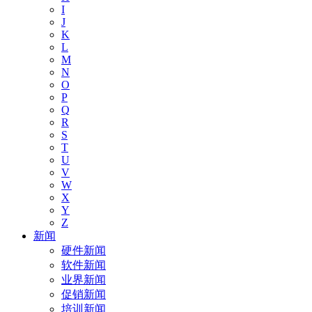
I
J
K
L
M
N
O
P
Q
R
S
T
U
V
W
X
Y
Z
新闻
硬件新闻
软件新闻
业界新闻
促销新闻
培训新闻