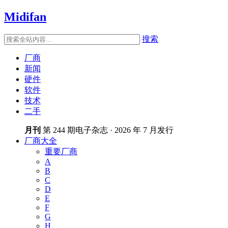
Midifan
搜索
厂商
新闻
硬件
软件
技术
二手
月刊
第 244 期电子杂志 · 2026 年 7 月发行
厂商大全
重要厂商
A
B
C
D
E
F
G
H