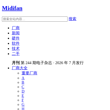
Midifan
搜索
厂商
新闻
硬件
软件
技术
二手
月刊
第 244 期电子杂志 · 2026 年 7 月发行
厂商大全
重要厂商
A
B
C
D
E
F
G
H