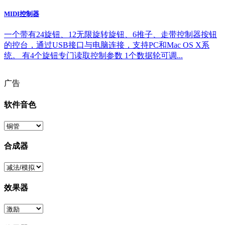
MIDI控制器
一个带有24旋钮、12无限旋转旋钮、6推子、走带控制器按钮
的控台，通过USB接口与电脑连接，支持PC和Mac OS X系
统。 有4个旋钮专门读取控制参数 1个数据轮可调...
广告
软件音色
合成器
效果器