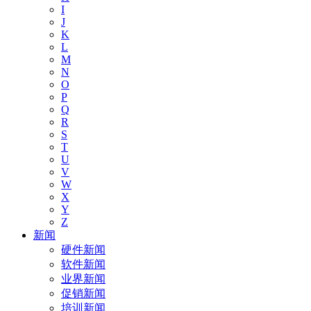
I
J
K
L
M
N
O
P
Q
R
S
T
U
V
W
X
Y
Z
新闻
硬件新闻
软件新闻
业界新闻
促销新闻
培训新闻