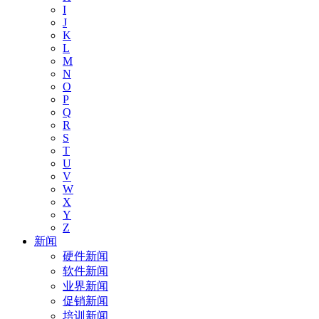
I
J
K
L
M
N
O
P
Q
R
S
T
U
V
W
X
Y
Z
新闻
硬件新闻
软件新闻
业界新闻
促销新闻
培训新闻