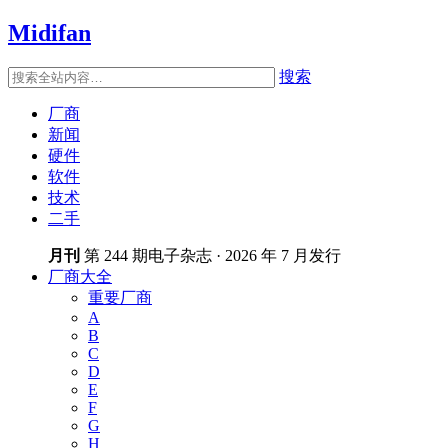
Midifan
搜索
厂商
新闻
硬件
软件
技术
二手
月刊
第 244 期电子杂志 · 2026 年 7 月发行
厂商大全
重要厂商
A
B
C
D
E
F
G
H