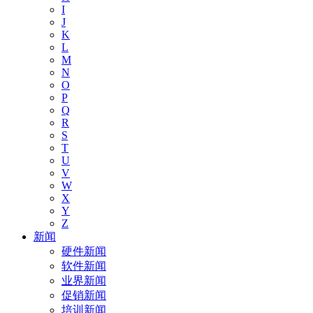
I
J
K
L
M
N
O
P
Q
R
S
T
U
V
W
X
Y
Z
新闻
硬件新闻
软件新闻
业界新闻
促销新闻
培训新闻