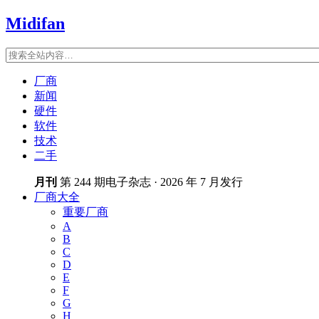
Midifan
厂商
新闻
硬件
软件
技术
二手
月刊
第 244 期电子杂志 · 2026 年 7 月发行
厂商大全
重要厂商
A
B
C
D
E
F
G
H