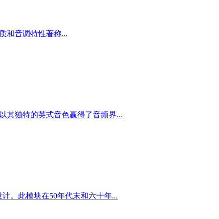
质和音调特性著称...
c调音台以其独特的英式音色赢得了音频界...
模块而设计。此模块在50年代末和六十年...