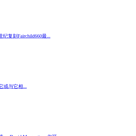
刻Fairchild660最...
它或与它相...