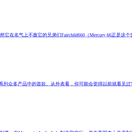
虽然它在名气上不敌它的兄弟们Fairchild660（Mercury 66正是这个世纪复
cury全新 D系列众多产品中的首款。从外表看，你可能会觉得以前就看见过