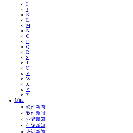
I
J
K
L
M
N
O
P
Q
R
S
T
U
V
W
X
Y
Z
新闻
硬件新闻
软件新闻
业界新闻
促销新闻
培训新闻