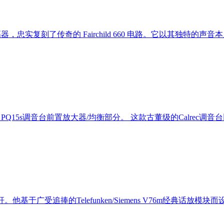
，忠实复刻了传奇的 Fairchild 660 电路。它以其独特的声音本
alrec PQ15s调音台前置放大器/均衡部分。 这款古董级的Calre
放标杆。他基于广受追捧的Telefunken/Siemens V76m经典话放