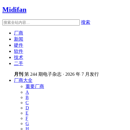
Midifan
搜索
厂商
新闻
硬件
软件
技术
二手
月刊
第 244 期电子杂志 · 2026 年 7 月发行
厂商大全
重要厂商
A
B
C
D
E
F
G
H