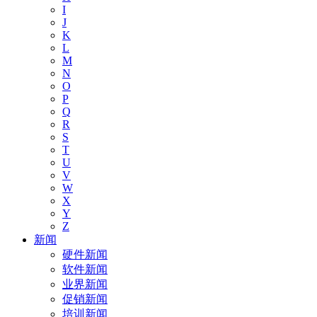
I
J
K
L
M
N
O
P
Q
R
S
T
U
V
W
X
Y
Z
新闻
硬件新闻
软件新闻
业界新闻
促销新闻
培训新闻