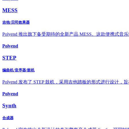
MESS
吉他/贝司效果器
Polyend 推出旗下备受期待的全新产品 MESS。这款便
Polyend
STEP
编曲机/音序器/鼓机
Polyend 发布了 STEP 鼓机，采用吉他踏板的形式进行设
Polyend
Synth
合成器