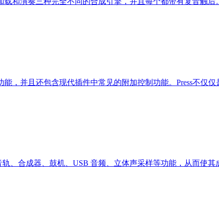
可同时加载和演奏三种完全不同的合成引擎，并且每个都带有复音触后。无
功能，并且还包含现代插件中常见的附加控制功能。Press不仅仅
er 新增 8 条音轨、合成器、鼓机、USB 音频、立体声采样等功能，从