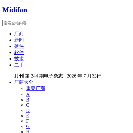
Midifan
厂商
新闻
硬件
软件
技术
二手
月刊
第 244 期电子杂志 · 2026 年 7 月发行
厂商大全
重要厂商
A
B
C
D
E
F
G
H