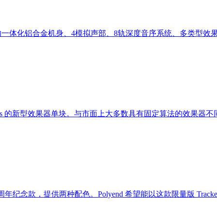
高端质感的一体化铝合金机身、4模拟声部、8轨深度音序系统、多类型效
ess 的新型效果器单块。与市面上大多数具有固定算法的效果器不同，En
 十周年纪念款，提供两种配色。Polyend 希望能以这款限量版 Tracke