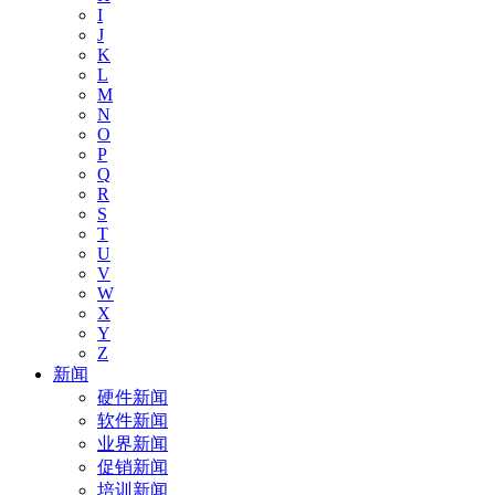
I
J
K
L
M
N
O
P
Q
R
S
T
U
V
W
X
Y
Z
新闻
硬件新闻
软件新闻
业界新闻
促销新闻
培训新闻