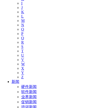
I
J
K
L
M
N
O
P
Q
R
S
T
U
V
W
X
Y
Z
新闻
硬件新闻
软件新闻
业界新闻
促销新闻
培训新闻