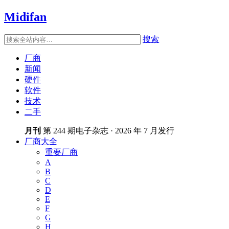
Midifan
搜索
厂商
新闻
硬件
软件
技术
二手
月刊
第 244 期电子杂志 · 2026 年 7 月发行
厂商大全
重要厂商
A
B
C
D
E
F
G
H