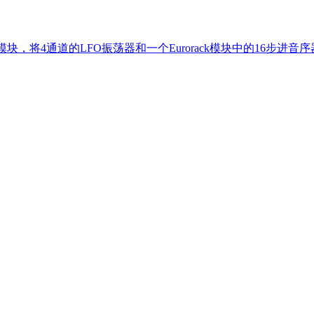
步进音序器模块，将4通道的LFO振荡器和一个Eurorack模块中的16步进音