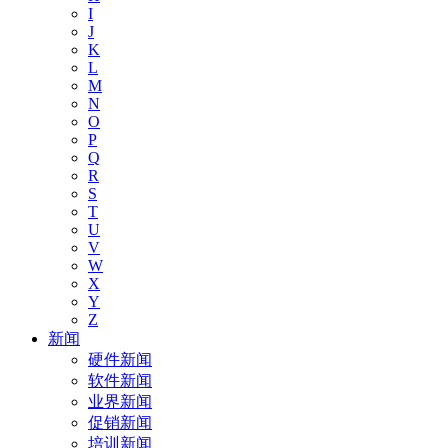
I
J
K
L
M
N
O
P
Q
R
S
T
U
V
W
X
Y
Z
新闻
硬件新闻
软件新闻
业界新闻
促销新闻
培训新闻