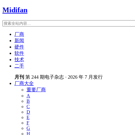
Midifan
厂商
新闻
硬件
软件
技术
二手
月刊
第 244 期电子杂志 · 2026 年 7 月发行
厂商大全
重要厂商
A
B
C
D
E
F
G
H