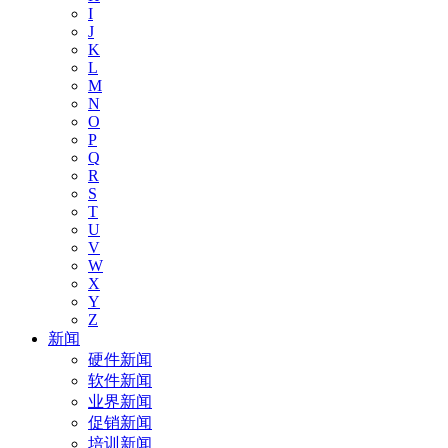
I
J
K
L
M
N
O
P
Q
R
S
T
U
V
W
X
Y
Z
新闻
硬件新闻
软件新闻
业界新闻
促销新闻
培训新闻