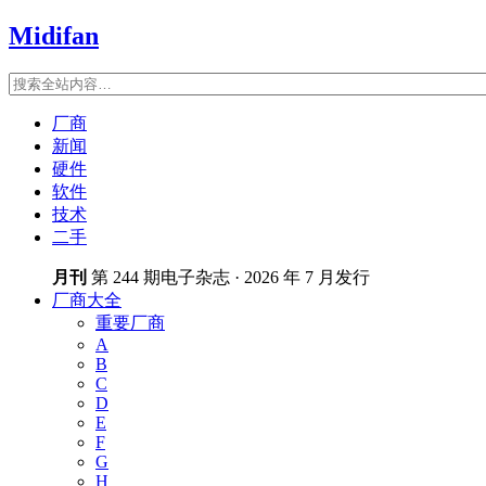
Midifan
厂商
新闻
硬件
软件
技术
二手
月刊
第 244 期电子杂志 · 2026 年 7 月发行
厂商大全
重要厂商
A
B
C
D
E
F
G
H