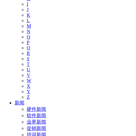
I
J
K
L
M
N
O
P
Q
R
S
T
U
V
W
X
Y
Z
新闻
硬件新闻
软件新闻
业界新闻
促销新闻
培训新闻