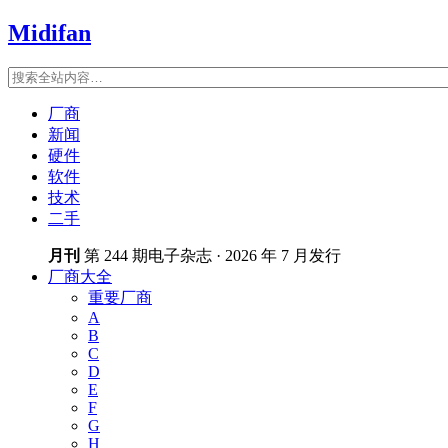
Midifan
厂商
新闻
硬件
软件
技术
二手
月刊
第 244 期电子杂志 · 2026 年 7 月发行
厂商大全
重要厂商
A
B
C
D
E
F
G
H