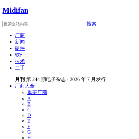
Midifan
搜索
厂商
新闻
硬件
软件
技术
二手
月刊
第 244 期电子杂志 · 2026 年 7 月发行
厂商大全
重要厂商
A
B
C
D
E
F
G
H