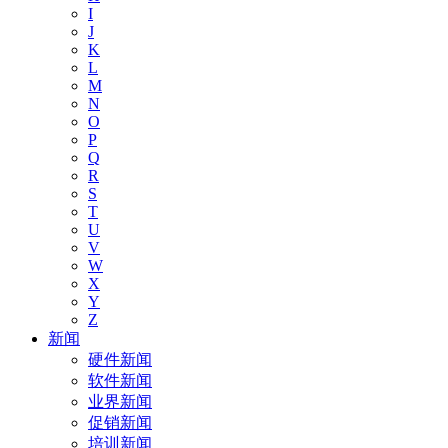
I
J
K
L
M
N
O
P
Q
R
S
T
U
V
W
X
Y
Z
新闻
硬件新闻
软件新闻
业界新闻
促销新闻
培训新闻