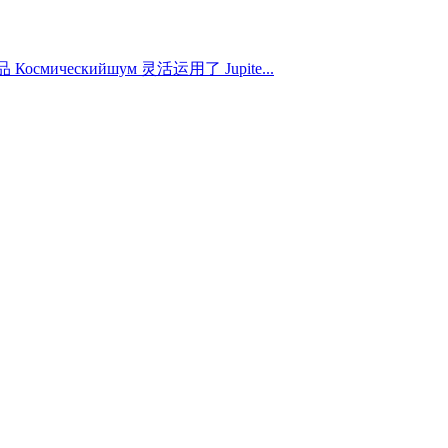
кийшум 灵活运用了 Jupite...