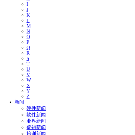
I
J
K
L
M
N
O
P
Q
R
S
T
U
V
W
X
Y
Z
新闻
硬件新闻
软件新闻
业界新闻
促销新闻
培训新闻