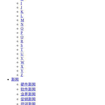
I
J
K
L
M
N
O
P
Q
R
S
T
U
V
W
X
Y
Z
新闻
硬件新闻
软件新闻
业界新闻
促销新闻
培训新闻