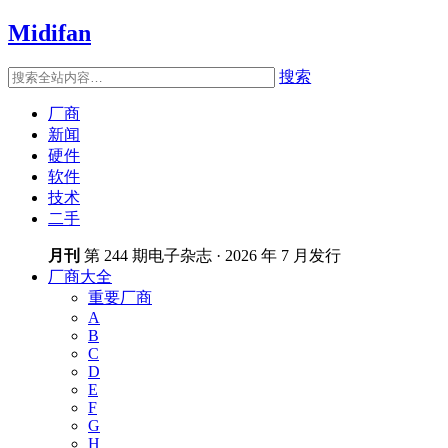
Midifan
搜索
厂商
新闻
硬件
软件
技术
二手
月刊
第 244 期电子杂志 · 2026 年 7 月发行
厂商大全
重要厂商
A
B
C
D
E
F
G
H