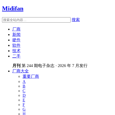
Midifan
搜索
厂商
新闻
硬件
软件
技术
二手
月刊
第 244 期电子杂志 · 2026 年 7 月发行
厂商大全
重要厂商
A
B
C
D
E
F
G
H