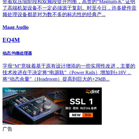
带着双压缩阶段和双频段提升均衡，高贵的“Magnum-K” 证明
了高端机架设备不一定必须源于复刻。时至今日，许多硬件音
频处理设备都是对为数不多的标志性的经典产...
Maag Audio
EQ4M
动态/均衡处理器
字母“M”意味着基于原有设计增添的一些实用性改进，主要的
技术改进在于决定将“电源轨”（Power Rails）增加到±18V，
将“动态余量”（Headroom）提高到巨大的+29dB...
广告