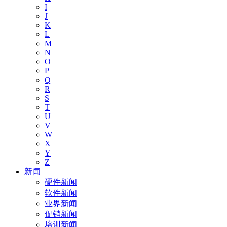
I
J
K
L
M
N
O
P
Q
R
S
T
U
V
W
X
Y
Z
新闻
硬件新闻
软件新闻
业界新闻
促销新闻
培训新闻