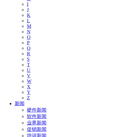
I
J
K
L
M
N
O
P
Q
R
S
T
U
V
W
X
Y
Z
新闻
硬件新闻
软件新闻
业界新闻
促销新闻
培训新闻