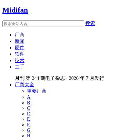
Midifan
搜索
厂商
新闻
硬件
软件
技术
二手
月刊
第 244 期电子杂志 · 2026 年 7 月发行
厂商大全
重要厂商
A
B
C
D
E
F
G
H