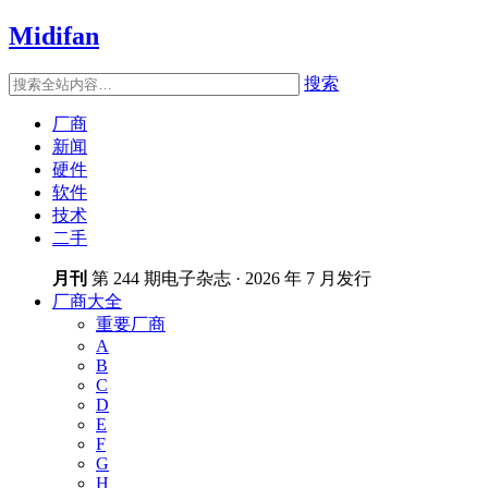
Midifan
搜索
厂商
新闻
硬件
软件
技术
二手
月刊
第 244 期电子杂志 · 2026 年 7 月发行
厂商大全
重要厂商
A
B
C
D
E
F
G
H