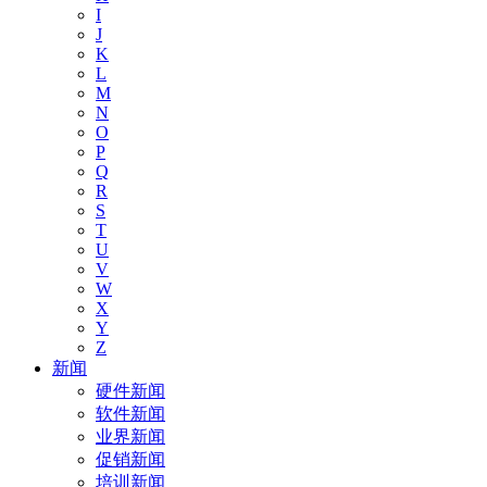
I
J
K
L
M
N
O
P
Q
R
S
T
U
V
W
X
Y
Z
新闻
硬件新闻
软件新闻
业界新闻
促销新闻
培训新闻