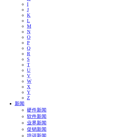
I
J
K
L
M
N
O
P
Q
R
S
T
U
V
W
X
Y
Z
新闻
硬件新闻
软件新闻
业界新闻
促销新闻
培训新闻