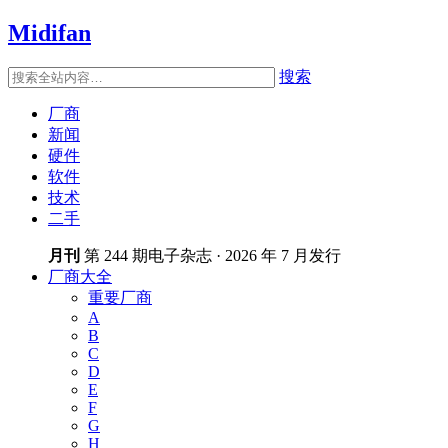
Midifan
搜索
厂商
新闻
硬件
软件
技术
二手
月刊
第 244 期电子杂志 · 2026 年 7 月发行
厂商大全
重要厂商
A
B
C
D
E
F
G
H