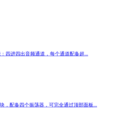
核心功能：四进四出音频通道，每个通道配备超...
声模块，配备四个振荡器，可完全通过顶部面板...