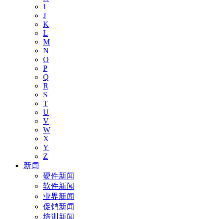
I
J
K
L
M
N
O
P
Q
R
S
T
U
V
W
X
Y
Z
新闻
硬件新闻
软件新闻
业界新闻
促销新闻
培训新闻