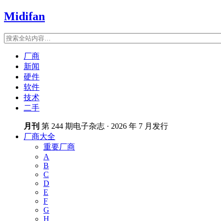
Midifan
厂商
新闻
硬件
软件
技术
二手
月刊
第 244 期电子杂志 · 2026 年 7 月发行
厂商大全
重要厂商
A
B
C
D
E
F
G
H