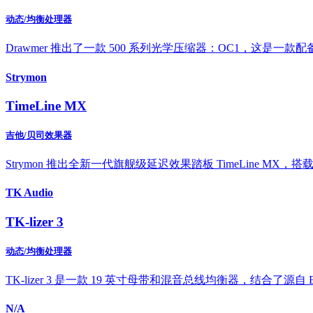
动态/均衡处理器
Drawmer 推出了一款 500 系列光学压缩器：OC1，这是一款配
Strymon
TimeLine MX
吉他/贝司效果器
Strymon 推出全新一代旗舰级延迟效果踏板 TimeLine M
TK Audio
TK-lizer 3
动态/均衡处理器
TK-lizer 3 是一款 19 英寸母带和混音总线均衡器，结合了源自 Ba
N/A