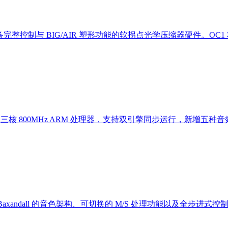
备完整控制与 BIG/AIR 塑形功能的软拐点光学压缩器硬件。OC1 将
X，搭载三核 800MHz ARM 处理器，支持双引擎同步运行，新增五种
xandall 的音色架构、可切换的 M/S 处理功能以及全步进式控制。相较于前