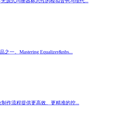
它将无源式均衡器标志性的模拟音色与现代...
stering Equalizer&nbs...
专业制作流程提供更高效、更精准的控...