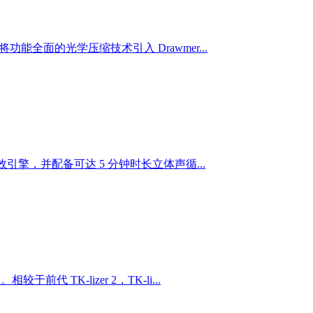
功能全面的光学压缩技术引入 Drawmer...
音效引擎，并配备可达 5 分钟时长立体声循...
代 TK-lizer 2，TK-li...