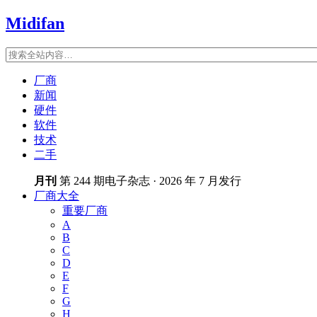
Midifan
厂商
新闻
硬件
软件
技术
二手
月刊
第 244 期电子杂志 · 2026 年 7 月发行
厂商大全
重要厂商
A
B
C
D
E
F
G
H