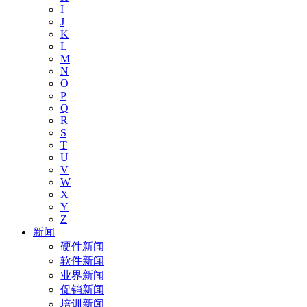
I
J
K
L
M
N
O
P
Q
R
S
T
U
V
W
X
Y
Z
新闻
硬件新闻
软件新闻
业界新闻
促销新闻
培训新闻