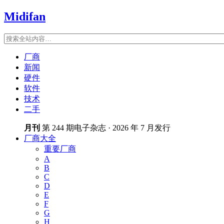
Midifan
厂商
新闻
硬件
软件
技术
二手
月刊
第 244 期电子杂志 · 2026 年 7 月发行
厂商大全
重要厂商
A
B
C
D
E
F
G
H