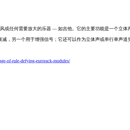
或任何需要放大的乐器 — 如吉他。它的主要功能是一个立体声/双单
衰减，另一个用于增强信号；它还可以作为立体声或串行单声道
ge-of-rule-defying-eurorack-modules/