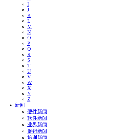
I
J
K
L
M
N
O
P
Q
R
S
T
U
V
W
X
Y
Z
新闻
硬件新闻
软件新闻
业界新闻
促销新闻
培训新闻