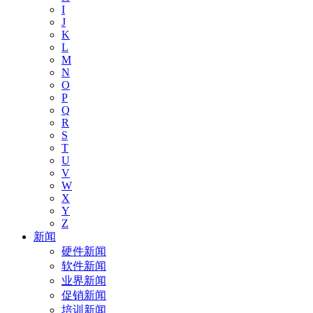
I
J
K
L
M
N
O
P
Q
R
S
T
U
V
W
X
Y
Z
新闻
硬件新闻
软件新闻
业界新闻
促销新闻
培训新闻