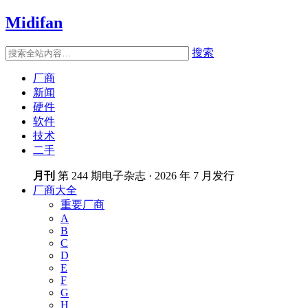
Midifan
搜索
厂商
新闻
硬件
软件
技术
二手
月刊
第 244 期电子杂志 · 2026 年 7 月发行
厂商大全
重要厂商
A
B
C
D
E
F
G
H