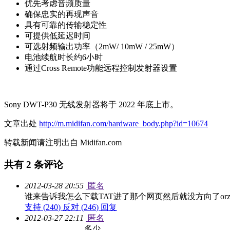
优先考虑音频质量
确保忠实的再现声音
具有可靠的传输稳定性
可提供低延迟时间
可选射频输出功率（2mW/ 10mW / 25mW）
电池续航时长约6小时
通过Cross Remote功能远程控制发射器设置
Sony DWT-P30 无线发射器将于 2022 年底上市。
文章出处
http://m.midifan.com/hardware_body.php?id=10674
转载新闻请注明出自 Midifan.com
共有
2
条评论
2012-03-28 20:55
匿名
谁来告诉我怎么下载TAT进了那个网页然后就没方向了orz..
支持 (
240
)
反对 (
246
)
回复
2012-03-27 22:11
匿名
.。。。。。。。多少