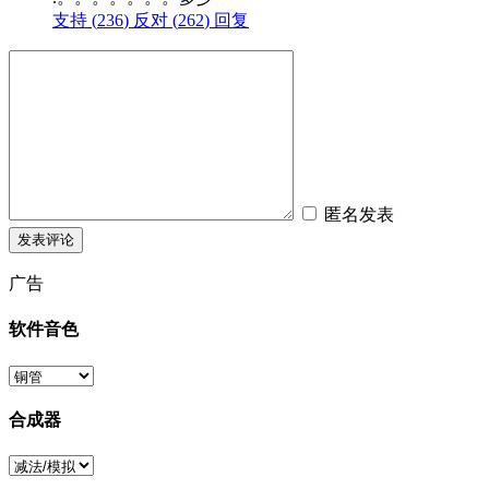
支持 (
236
)
反对 (
262
)
回复
匿名发表
广告
软件音色
合成器