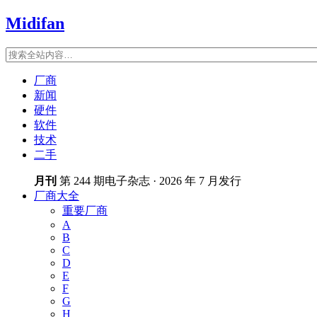
Midifan
厂商
新闻
硬件
软件
技术
二手
月刊
第 244 期电子杂志 · 2026 年 7 月发行
厂商大全
重要厂商
A
B
C
D
E
F
G
H