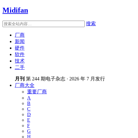
Midifan
搜索
厂商
新闻
硬件
软件
技术
二手
月刊
第 244 期电子杂志 · 2026 年 7 月发行
厂商大全
重要厂商
A
B
C
D
E
F
G
H