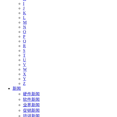
I
J
K
L
M
N
O
P
Q
R
S
T
U
V
W
X
Y
Z
新闻
硬件新闻
软件新闻
业界新闻
促销新闻
培训新闻