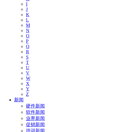
I
J
K
L
M
N
O
P
Q
R
S
T
U
V
W
X
Y
Z
新闻
硬件新闻
软件新闻
业界新闻
促销新闻
培训新闻