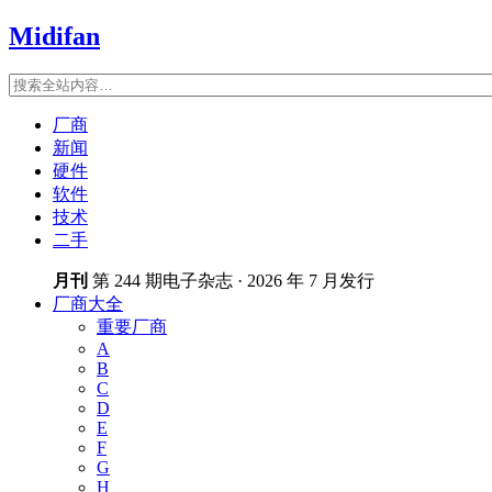
Midifan
厂商
新闻
硬件
软件
技术
二手
月刊
第 244 期电子杂志 · 2026 年 7 月发行
厂商大全
重要厂商
A
B
C
D
E
F
G
H