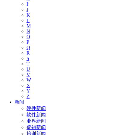
I
J
K
L
M
N
O
P
Q
R
S
T
U
V
W
X
Y
Z
新闻
硬件新闻
软件新闻
业界新闻
促销新闻
培训新闻