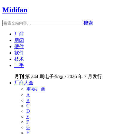
Midifan
搜索
厂商
新闻
硬件
软件
技术
二手
月刊
第 244 期电子杂志 · 2026 年 7 月发行
厂商大全
重要厂商
A
B
C
D
E
F
G
H