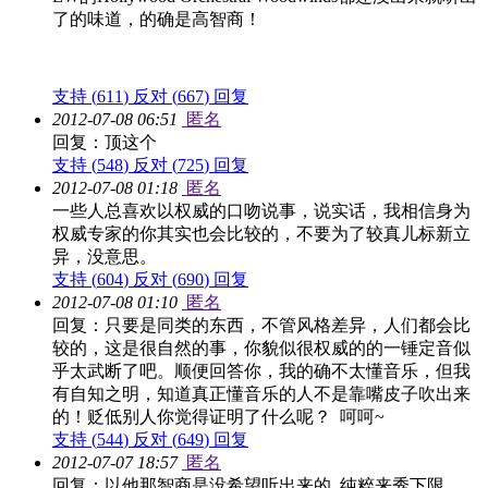
了的味道，的确是高智商！
支持 (
611
)
反对 (
667
)
回复
2012-07-08 06:51
匿名
回复：顶这个
支持 (
548
)
反对 (
725
)
回复
2012-07-08 01:18
匿名
一些人总喜欢以权威的口吻说事，说实话，我相信身为
权威专家的你其实也会比较的，不要为了较真儿标新立
异，没意思。
支持 (
604
)
反对 (
690
)
回复
2012-07-08 01:10
匿名
回复：只要是同类的东西，不管风格差异，人们都会比
较的，这是很自然的事，你貌似很权威的的一锤定音似
乎太武断了吧。顺便回答你，我的确不太懂音乐，但我
有自知之明，知道真正懂音乐的人不是靠嘴皮子吹出来
的！贬低别人你觉得证明了什么呢？ 呵呵~
支持 (
544
)
反对 (
649
)
回复
2012-07-07 18:57
匿名
回复：以他那智商是没希望听出来的 纯粹来秀下限