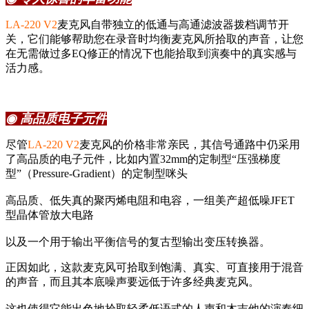
LA-220 V2
麦克风自带独立的低通与高通滤波器拨档调节开
关，它们能够帮助您在录音时均衡麦克风所拾取的声音，让您
在无需做过多EQ修正的情况下也能拾取到演奏中的真实感与
活力感。
◉ 高品质电子元件
尽管
LA-220 V2
麦克风的价格非常亲民，其信号通路中仍采用
了高品质的电子元件，比如内置32mm的定制型“压强梯度
型”（Pressure-Gradient）的定制型咪头
高品质、低失真的聚丙烯电阻和电容，一组美产超低噪JFET
型晶体管放大电路
以及一个用于输出平衡信号的复古型输出变压转换器。
正因如此，这款麦克风可拾取到饱满、真实、可直接用于混音
的声音，而且其本底噪声要远低于许多经典麦克风。
这也使得它能出色地拾取轻柔低语式的人声和木吉他的演奏细