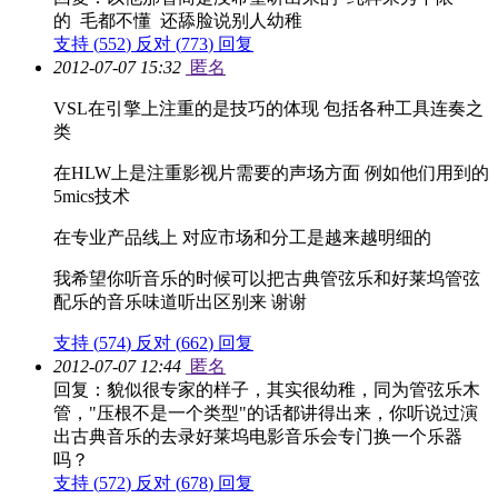
的 毛都不懂 还舔脸说别人幼稚
支持 (
552
)
反对 (
773
)
回复
2012-07-07 15:32
匿名
VSL在引擎上注重的是技巧的体现 包括各种工具连奏之
类
在HLW上是注重影视片需要的声场方面 例如他们用到的
5mics技术
在专业产品线上 对应市场和分工是越来越明细的
我希望你听音乐的时候可以把古典管弦乐和好莱坞管弦
配乐的音乐味道听出区别来 谢谢
支持 (
574
)
反对 (
662
)
回复
2012-07-07 12:44
匿名
回复：貌似很专家的样子，其实很幼稚，同为管弦乐木
管，"压根不是一个类型"的话都讲得出来，你听说过演
出古典音乐的去录好莱坞电影音乐会专门换一个乐器
吗？
支持 (
572
)
反对 (
678
)
回复