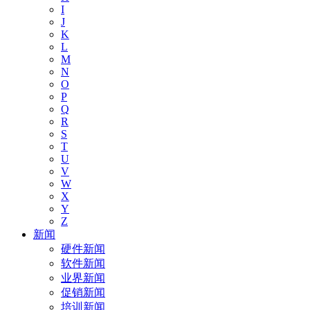
I
J
K
L
M
N
O
P
Q
R
S
T
U
V
W
X
Y
Z
新闻
硬件新闻
软件新闻
业界新闻
促销新闻
培训新闻