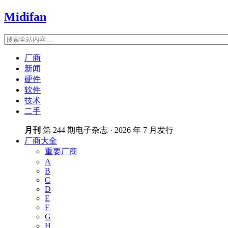
Midifan
厂商
新闻
硬件
软件
技术
二手
月刊
第 244 期电子杂志 · 2026 年 7 月发行
厂商大全
重要厂商
A
B
C
D
E
F
G
H