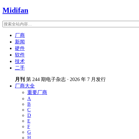
Midifan
厂商
新闻
硬件
软件
技术
二手
月刊
第 244 期电子杂志 · 2026 年 7 月发行
厂商大全
重要厂商
A
B
C
D
E
F
G
H