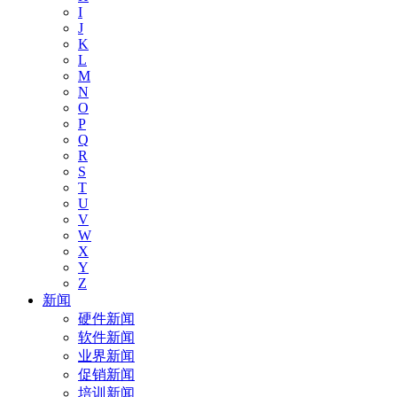
I
J
K
L
M
N
O
P
Q
R
S
T
U
V
W
X
Y
Z
新闻
硬件新闻
软件新闻
业界新闻
促销新闻
培训新闻