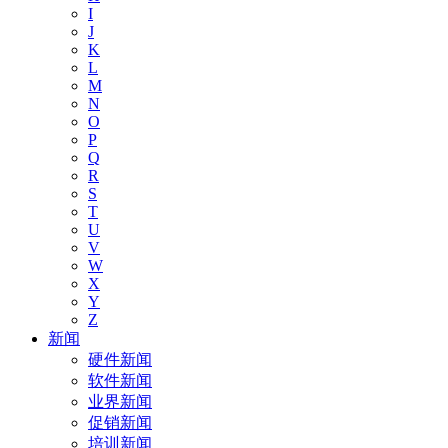
I
J
K
L
M
N
O
P
Q
R
S
T
U
V
W
X
Y
Z
新闻
硬件新闻
软件新闻
业界新闻
促销新闻
培训新闻