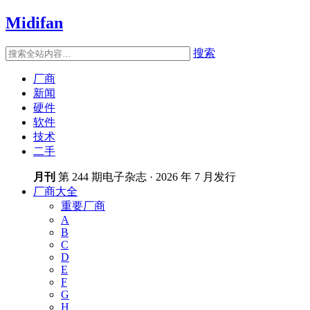
Midifan
搜索
厂商
新闻
硬件
软件
技术
二手
月刊
第 244 期电子杂志 · 2026 年 7 月发行
厂商大全
重要厂商
A
B
C
D
E
F
G
H