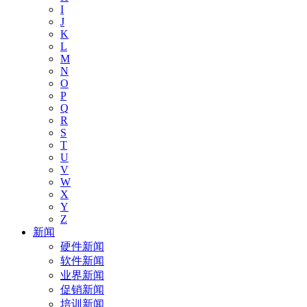
I
J
K
L
M
N
O
P
Q
R
S
T
U
V
W
X
Y
Z
新闻
硬件新闻
软件新闻
业界新闻
促销新闻
培训新闻