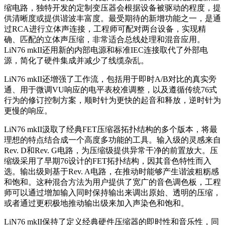
缩电路，独特开发的定制变压器会根据设备被驱动的程度，提
供清晰度或提供谐波丰富度。最受期待的新增功能之一，是通
过RCA进行立体声连接，工程师可配对两台设备，实现精
确、匹配的立体声压缩，非常适合总线处理和混音应用。
LiN76 mkII还用新的内部电源和标准IEC连接取代了外部电
源，简化了硬件集成并减少了线缆杂乱。
LiN76 mkII还增强了工作流，包括用于即时A/B对比的真实旁
通、用于微调VU响应的电平表校准调整，以及遵循传统76式
行为的修订控制方案，顺时针为更快的起音和释放，逆时针为
更慢的响应。
LiN76 mkII汲取了经典FET压缩器拓扑结构的多个版本，将最
理想的特点结合成一个高度多功能的工具。输入级的灵感来自
Rev. D和Rev. G电路，为压缩级提供异常干净的前置放大。压
缩级采用了早期76设计的FET拓扑结构，因其音色特性而入
选。输出级则基于Rev. A电路，在推动时能够产生谐波粗粝感
和饱和。这种混合方法为用户提供了宽广的音色调色板，工程
师可以通过增加输入同时保持输出来调出原始、透明的压缩，
或者通过更积极地推动输出级来加入声染色和饱和。
LiN76 mkII保持了定义经典硬件压缩器的即时性和音乐性，同