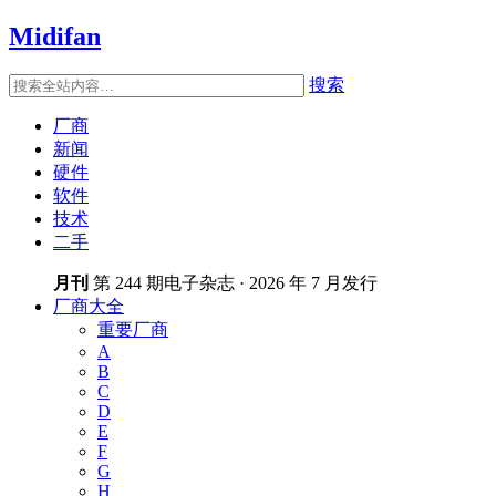
Midifan
搜索
厂商
新闻
硬件
软件
技术
二手
月刊
第 244 期电子杂志 · 2026 年 7 月发行
厂商大全
重要厂商
A
B
C
D
E
F
G
H