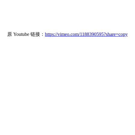
原 Youtube 链接：
https://vimeo.com/1188390595?share=copy