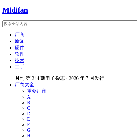
Midifan
厂商
新闻
硬件
软件
技术
二手
月刊
第 244 期电子杂志 · 2026 年 7 月发行
厂商大全
重要厂商
A
B
C
D
E
F
G
H