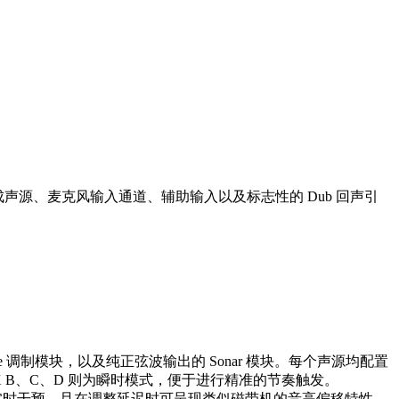
合成声源、麦克风输入通道、辅助输入以及标志性的 Dub 回声引
are 调制模块，以及纯正弦波输出的 Sonar 模块。每个声源均配置
而 FX B、C、D 则为瞬时模式，便于进行精准的节奏触发。
间的实时干预，且在调整延迟时可呈现类似磁带机的音高偏移特性。