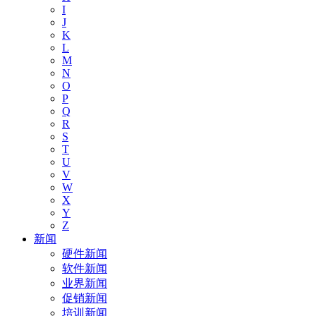
I
J
K
L
M
N
O
P
Q
R
S
T
U
V
W
X
Y
Z
新闻
硬件新闻
软件新闻
业界新闻
促销新闻
培训新闻